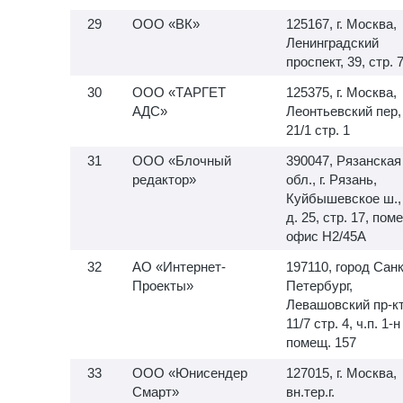
ООО «ВК»
125167, г. Москва,
Ленинградский
проспект, 39, стр. 
ООО «ТАРГЕТ
125375, г. Москва,
АДС»
Леонтьевский пер,
21/1 стр. 1
ООО «Блочный
390047, Рязанская
редактор»
обл., г. Рязань,
Куйбышевское ш.,
д. 25, стр. 17, пом
офис H2/45A
АО «Интернет-
197110, город Санк
Проекты»
Петербург,
Левашовский пр-кт,
11/7 стр. 4, ч.п.
1-н
помещ. 157
ООО «Юнисендер
127015, г. Москва,
Смарт»
вн.тер.г.