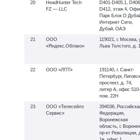
HeadHunter Tech
D401-D405.1, D406
FZ — LLC
D412, этаж 4, Офи
Парк Блок D Дуба
Интернет Сити,
Дубай, ОАЭ
ООО
119021, г. Москва, 
«Яндекс.Облако»
Льва Толстого, д. 
ООО «ЛПТ»
191140, г. Санкт-
Петербург, Лиговс
проспект, д. 74,
литер А, офис
510-
пом. 22Н
ООО «Телесейлз
394036, Российска
Сервис»
Федерация,
Воронежская
область, г. Вороне
пр-кт Революции, 
1в, офис 1