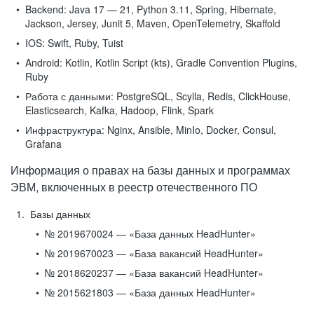
Backend:
Java 17 — 21, Python 3.11, Spring, Hibernate,
Jackson, Jersey, Junit 5, Maven, OpenTelemetry, Skaffold
IOS:
Swift, Ruby, Tuist
Android:
Kotlin, Kotlin Script (kts), Gradle Convention Plugins,
Ruby
Работа с данными:
PostgreSQL, Scylla, Redis, ClickHouse,
Elasticsearch, Kafka, Hadoop, Flink, Spark
Инфраструктура:
Nginx, Ansible, MinIo, Docker, Consul,
Grafana
Информация о правах на базы данных и программах
ЭВМ, включенных в реестр отечественного ПО
Базы данных
№ 2019670024 — «База данных HeadHunter»
№ 2019670023 — «База вакансий HeadHunter»
№ 2018620237 — «База вакансий HeadHunter»
№ 2015621803 — «База данных HeadHunter»