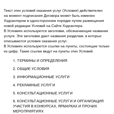
Текст этих условий оказания услуг (Условия) действителен
на момент подписания Договора может быть изменен
Хэдхантером в одностороннем порядке путем размещения
новой редакции Условий на Сайте Хэдхантера.
В Условиях используются заголовки, обозначающие название
услуги. Эти заголовки дают названия разделам, в которых
описываются условия оказания услуг.
В Условиях используются ссылки на пункты, состоящие только
из цифр. Такие ссылки ведут на пункты этих Условий.
1. ТЕРМИНЫ И ОПРЕДЕЛЕНИЯ
2. ОБЩИЕ УСЛОВИЯ
3. ИНФОРМАЦИОННЫЕ УСЛУГИ
1.1. Хэдхантер, или
Хэдхантер, ООО
4. РЕКЛАМНЫЕ УСЛУГИ
HeadHunter, или
«Хэдхантер», ИНН
2.1. Типы и статусы регистрации
5. КОНСУЛЬТАЦИОННЫЕ УСЛУГИ
Исполнитель
7718620740, адрес:
Типы регистрации
3.1. Предоставление доступа к базе данных
2.2. Активация услуг
6. КОНСУЛЬТАЦИОННЫЕ УСЛУГИ И ОРГАНИЗАЦИЯ
125047, г. Москва,
резюме с предложениями Соискателей
Описание и активация
УЧАСТИЯ В КОНКУРСАХ, ЯРМАРКАХ И ПРОЧИХ
2.1.1. Заказчику может быть присвоен один
4.0. Общие условия оказания рекламных услуг
внутригородская
о трудоустройстве с возможностью просмотра
МЕРОПРИЯТИЯХ
из Типов регистраций.
территория
4.0.1. Хэдхантер оказывает Заказчику услугу