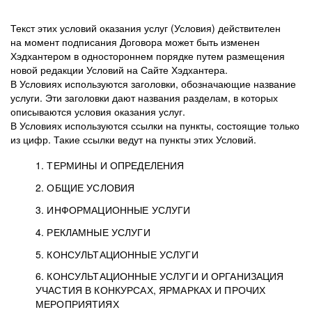
Текст этих условий оказания услуг (Условия) действителен
на момент подписания Договора может быть изменен
Хэдхантером в одностороннем порядке путем размещения
новой редакции Условий на Сайте Хэдхантера.
В Условиях используются заголовки, обозначающие название
услуги. Эти заголовки дают названия разделам, в которых
описываются условия оказания услуг.
В Условиях используются ссылки на пункты, состоящие только
из цифр. Такие ссылки ведут на пункты этих Условий.
1. ТЕРМИНЫ И ОПРЕДЕЛЕНИЯ
2. ОБЩИЕ УСЛОВИЯ
3. ИНФОРМАЦИОННЫЕ УСЛУГИ
1.1. Хэдхантер, или
Хэдхантер, ООО
4. РЕКЛАМНЫЕ УСЛУГИ
HeadHunter, или
«Хэдхантер», ИНН
2.1. Типы и статусы регистрации
5. КОНСУЛЬТАЦИОННЫЕ УСЛУГИ
Исполнитель
7718620740, адрес:
Типы регистрации
3.1. Предоставление доступа к базе данных
2.2. Активация услуг
6. КОНСУЛЬТАЦИОННЫЕ УСЛУГИ И ОРГАНИЗАЦИЯ
125047, г. Москва,
резюме с предложениями Соискателей
Описание и активация
УЧАСТИЯ В КОНКУРСАХ, ЯРМАРКАХ И ПРОЧИХ
2.1.1. Заказчику может быть присвоен один
4.0. Общие условия оказания рекламных услуг
внутригородская
о трудоустройстве с возможностью просмотра
МЕРОПРИЯТИЯХ
из Типов регистраций.
территория
4.0.1. Хэдхантер оказывает Заказчику услугу