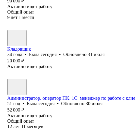
90 000
₽
Активно ищет работу
Общий опыт
9
лет
1
месяц
Кладовщик
34
года
•
Была
сегодня
•
Обновлено
31 июля
20 000
₽
Активно ищет работу
Администратор, оператор ПК, 1С, менеджер по работе с кл
51
год
•
Была
сегодня
•
Обновлено
30 июля
52 000
₽
Активно ищет работу
Общий опыт
12
лет
11
месяцев